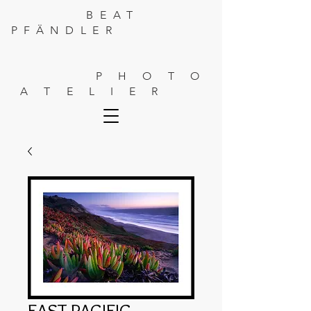
BEAT
PFÄNDLER
P H O T O
A T E L I E R
EAST PACIFIC