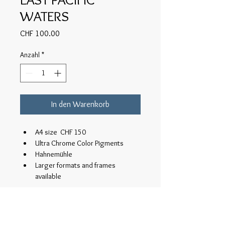
WATERS
Preis
CHF 100.00
Anzahl
*
In den Warenkorb
A4 size  CHF 150
Ultra Chrome Color Pigments
Hahnemühle
Larger formats and frames 
available
PRODUKTINFO