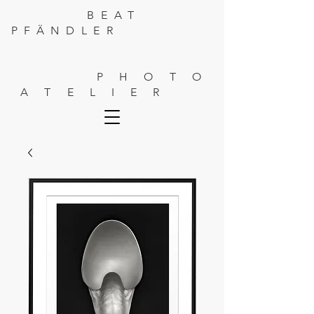
BEAT
PFÄNDLER
P H O T O
A T E L I E R