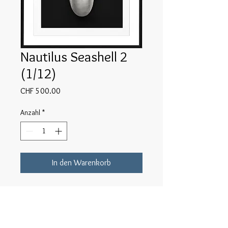
Nautilus Seashell 2
(1/12)
Preis
CHF 500.00
Anzahl
*
In den Warenkorb
Nautilus Seashell 2 Inkjet Druck 
ab 8x10" Negativ Film Scan Daten. (20 
x 25cm analog Grossformat Film)
Print bis 32x48cm. Lichtechte Epson 