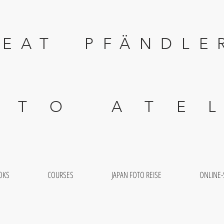
 PFÄNDLE
 A T E L I
OKS
COURSES
JAPAN FOTO REISE
ONLINE