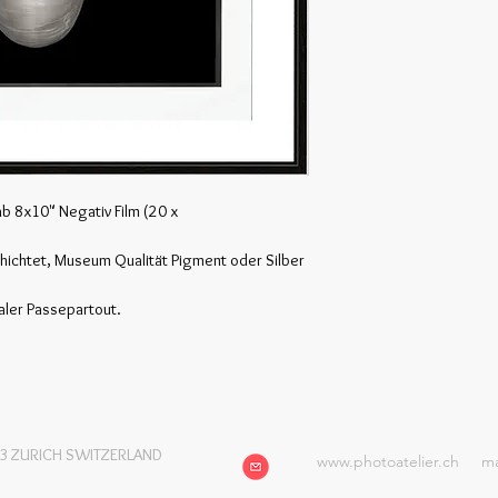
 8x10" Negativ Film (20 x 
chichtet, Museum Qualität Pigment oder Silber 
ler Passepartout.
53 ZURICH SWITZERLAND
www.photoatelier.ch
ma