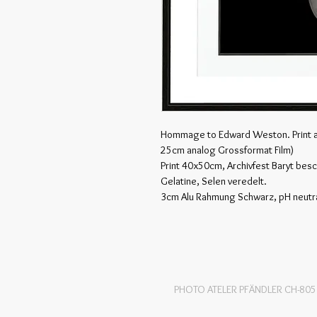
Hommage to Edward Weston. Print ab
25cm analog Grossformat Film)
Print 40x50cm, Archivfest Baryt bes
Gelatine, Selen veredelt.
3cm Alu Rahmung Schwarz, pH neutra
PHOTO ATELER PFÄNDLER CH-80