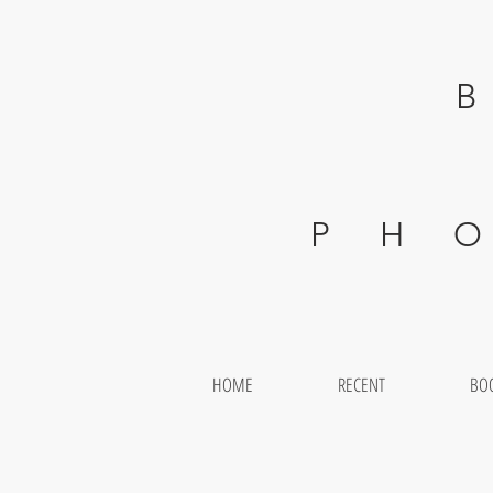
BEAT
P H O T O
HOME
RECENT
BO