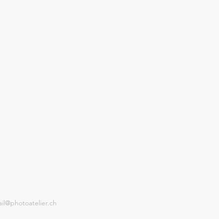
il@photoatelier.ch