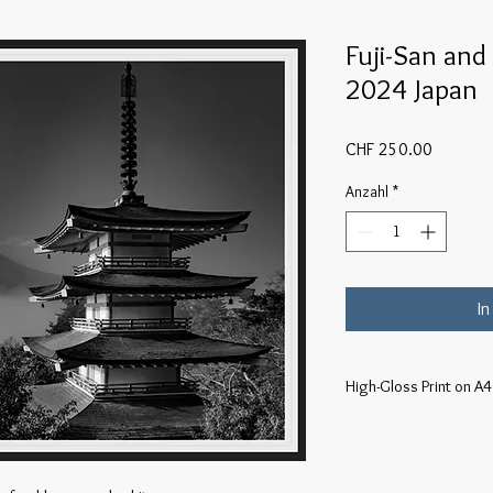
Fuji-San an
2024 Japan
Preis
CHF 250.00
Anzahl
*
In
High-Gloss Print on A