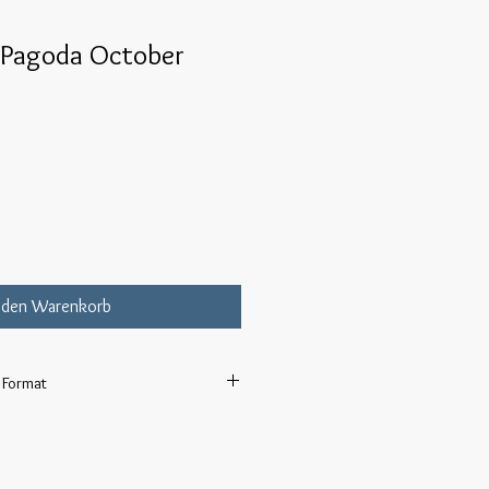
d Pagoda October
 den Warenkorb
4 Format