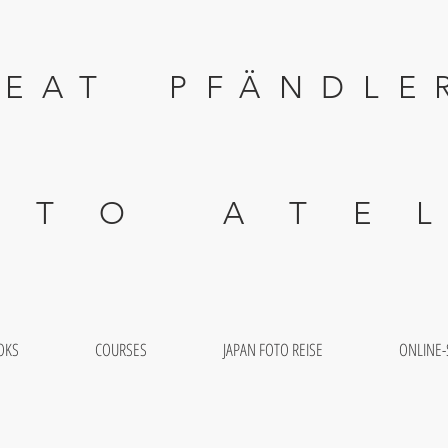
 PFÄNDLE
 A T E L I
OKS
COURSES
JAPAN FOTO REISE
ONLINE