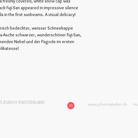
 a freshly covered, white snow cap was 
ack Fuji-San appeared in impressive silence 
 in the first sunbeams. A visual delicacy!
frisch bedeckter, weisser Schneekappe 
va-Asche schwarzer, wunderschöner Fuji-San, 
sinkenden Nebel und der Pagode im ersten 
elikatesse!
53 ZURICH SWITZERLAND
www.photoatelier.ch
ma