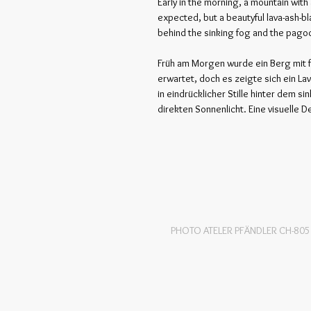
Early in the morning, a mountain with
expected, but a beautyful lava-ash-bl
behind the sinking fog and the pagoda
Früh am Morgen wurde ein Berg mit 
erwartet, doch es zeigte sich ein La
in eindrücklicher Stille hinter dem 
direkten Sonnenlicht. Eine visuelle D
PHOTO ATELER PFÄNDLER CH-80