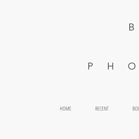
BEAT
P H O T O
HOME
RECENT
BO