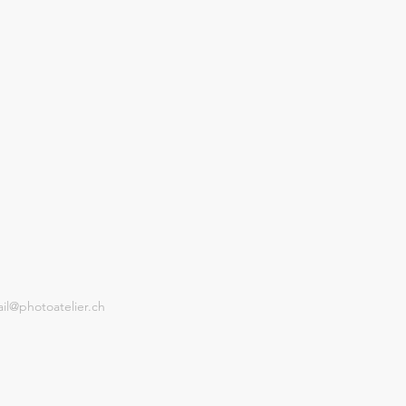
il@photoatelier.ch