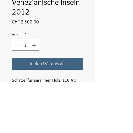
Venezianische Inseln
2012
Preis
CHF 2'300.00
Anzahl
*
In den Warenkorb
Schattenfugenrahmen Holz, 118.4 x 
88.4cm, Echtfoto hinter Acrylglas, Alu-
Dibond.
Auch kleinere Formate, ungerahmt, 
ohne Acrylglas / Alu-Dibond; ab CHF 
 100