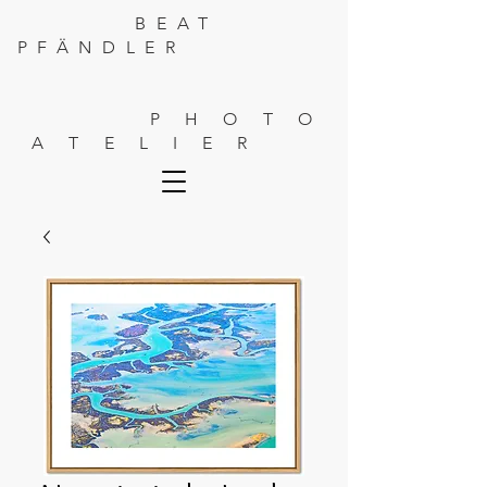
BEAT
PFÄNDLER
P H O T O
A T E L I E R